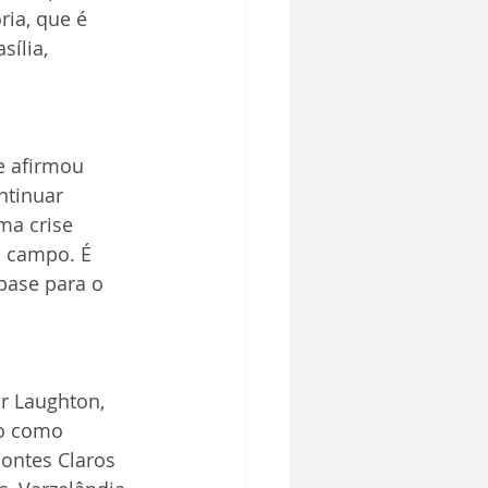
ria, que é 
ília, 
e afirmou 
ntinuar 
a crise 
o campo. É 
base para o 
or Laughton, 
so como 
ontes Claros 