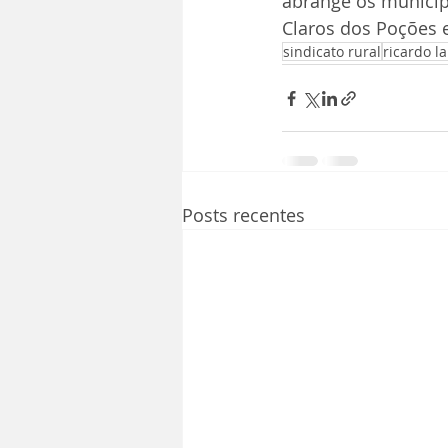
abrange os municípi
Claros dos Poções 
sindicato rural
ricardo l
Posts recentes