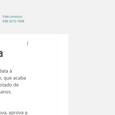
Fale conosco
038 3215-1058
a
data à 
n, que acaba 
Estado de 
 anos.
uva, aprova a 