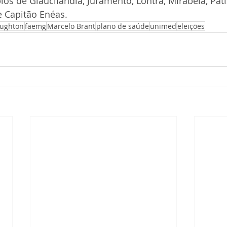
os de Glaucilândia, Juramento, Lontra, Mirabela, Patis
e Capitão Enéas.
aughton
faemg
Marcelo Brant
plano de saúde
unimed
eleições