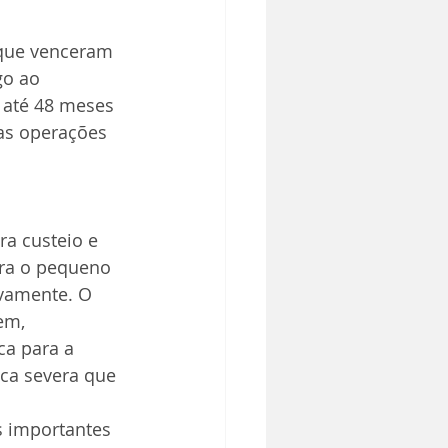
 que venceram 
go ao 
á até 48 meses 
as operações 
a custeio e 
ara o pequeno 
ivamente. O 
em, 
ca para a 
ca severa que 
 importantes 