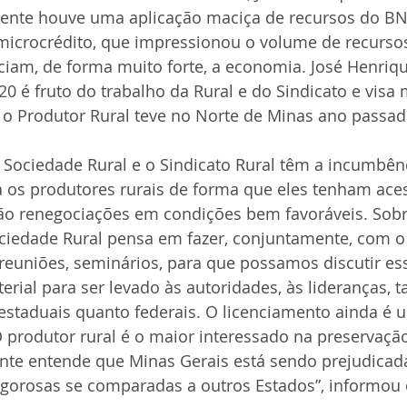
ente houve uma aplicação maciça de recursos do BNB
microcrédito, que impressionou o volume de recursos
ciam, de forma muito forte, a economia. José Henriq
0 é fruto do trabalho da Rural e do Sindicato e visa 
 o Produtor Rural teve no Norte de Minas ano passad
 a Sociedade Rural e o Sindicato Rural têm a incumbênc
a os produtores rurais de forma que eles tenham aces
São renegociações em condições bem favoráveis. Sobr
ociedade Rural pensa em fazer, conjuntamente, com o 
reuniões, seminários, para que possamos discutir es
ial para ser levado às autoridades, às lideranças, t
estaduais quanto federais. O licenciamento ainda é 
 produtor rural é o maior interessado na preservaçã
te entende que Minas Gerais está sendo prejudicada 
gorosas se comparadas a outros Estados”, informou o