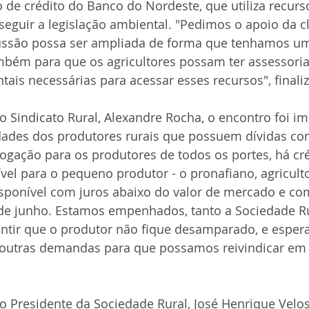
de crédito do Banco do Nordeste, que utiliza recurs
seguir a legislação ambiental. "Pedimos o apoio da cl
ussão possa ser ampliada de forma que tenhamos um
mbém para que os agricultores possam ter assessori
tais necessárias para acessar esses recursos", finali
o Sindicato Rural, Alexandre Rocha, o encontro foi im
dades dos produtores rurais que possuem dívidas co
gação para os produtores de todos os portes, há cré
el para o pequeno produtor - o pronafiano, agricultor
isponível com juros abaixo do valor de mercado e co
 de junho. Estamos empenhados, tanto a Sociedade Ru
rantir que o produtor não fique desamparado, e espe
outras demandas para que possamos reivindicar em p
 Presidente da Sociedade Rural, José Henrique Veloso