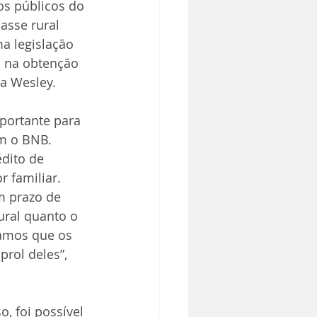
os públicos do 
asse rural 
a legislação 
a na obtenção 
za Wesley.
portante para 
m o BNB. 
dito de 
 familiar. 
m prazo de 
ral quanto o 
ramos que os 
rol deles”, 
, foi possível 