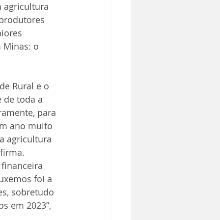
 agricultura 
 produtores 
iores 
 Minas: o 
e Rural e o 
 de toda a 
ramente, para 
um ano muito 
 agricultura 
firma.
financeira 
uxemos foi a 
es, sobretudo 
os em 2023”, 