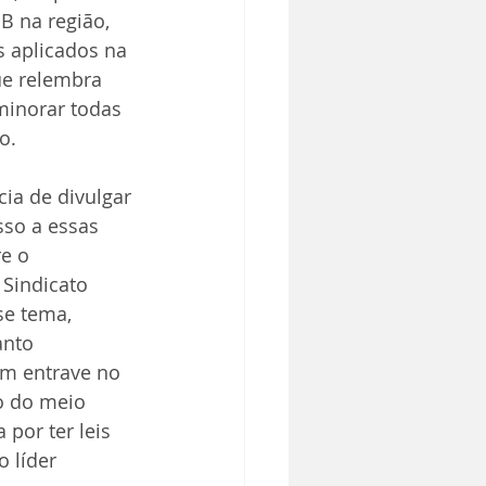
 na região, 
 aplicados na 
ue relembra 
minorar todas 
o. 
ia de divulgar 
so a essas 
e o 
Sindicato 
se tema, 
anto 
um entrave no 
o do meio 
por ter leis 
 líder 