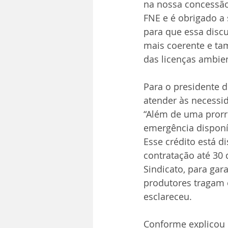
na nossa concessão 
FNE e é obrigado a 
para que essa disc
mais coerente e ta
das licenças ambien
Para o presidente d
atender às necessi
“Além de uma prorro
emergência disponív
Esse crédito está d
contratação até 30
Sindicato, para ga
produtores tragam 
esclareceu.
Conforme explicou o