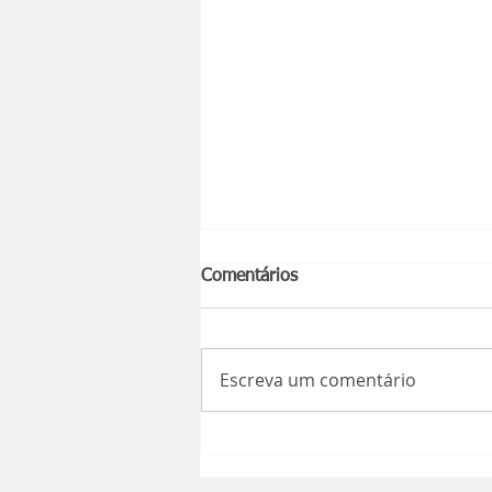
Comentários
Escreva um comentário
Montes Claros será palco do
Rally Forrageiras para o