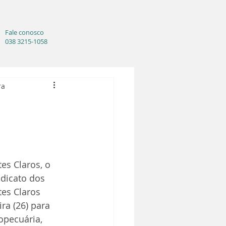
Fale conosco
038 3215-1058
ra
es Claros, o 
dicato dos 
es Claros 
ra (26) para 
opecuária, 