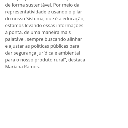
de forma sustentável. Por meio da 
representatividade e usando o pilar 
do nosso Sistema, que é a educação, 
estamos levando essas informações 
à ponta, de uma maneira mais 
palatável, sempre buscando alinhar 
e ajustar as políticas públicas para 
dar segurança jurídica e ambiental 
para o nosso produto rural”, destaca 
Mariana Ramos.
Sobre a DN 76
A Deliberação Normativa (DN) nº 76 
de 2022 define novos critérios para a 
regularização do uso da água nas 
regiões Norte, Noroeste e Nordeste 
do Estado, com parâmetros 