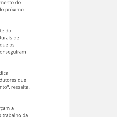
amento do 
 do próximo 
te do 
Rurais de 
 que os 
conseguiram 
dica 
odutores que 
to", ressalta.
rçam a 
O trabalho da 