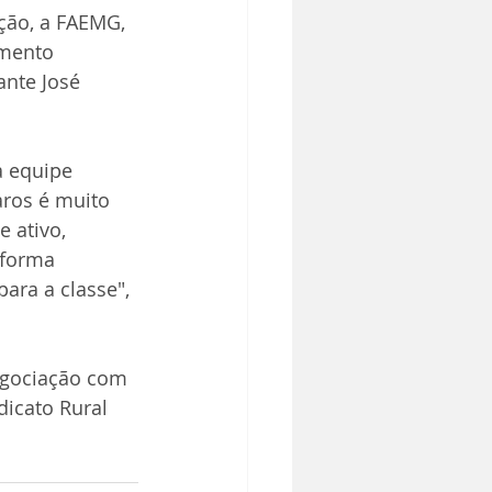
ção, a FAEMG, 
mento 
ante José 
a equipe 
aros é muito 
 ativo, 
 forma 
para a classe", 
egociação com 
icato Rural 