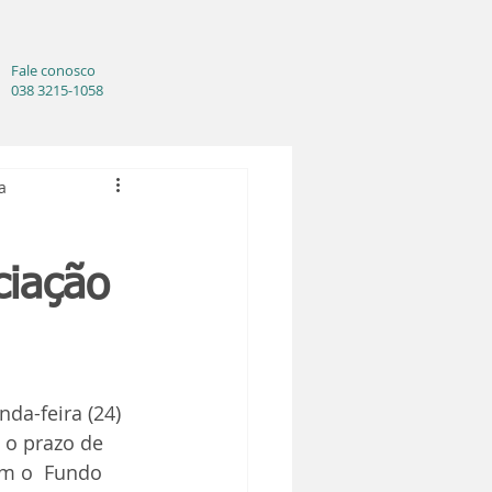
Fale conosco
038 3215-1058
a
ciação
da-feira (24) 
 o prazo de 
m o  Fundo 