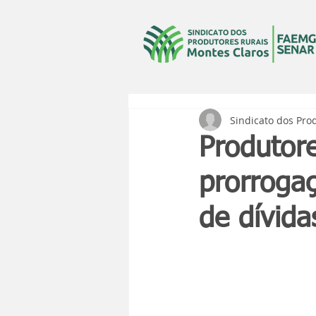
Sindicato dos Pro
Produtor
prorroga
de dívid