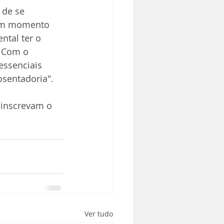
 de se 
 um momento 
ntal ter o 
. Com o 
ssenciais 
osentadoria".
 inscrevam o 
Ver tudo