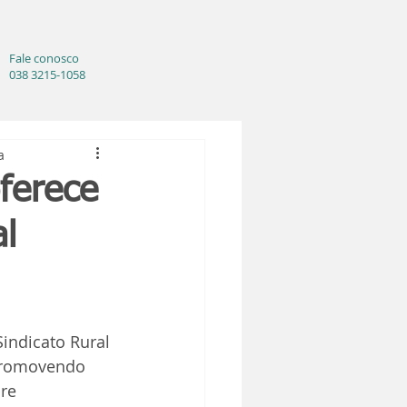
Fale conosco
038 3215-1058
a
ferece
l
indicato Rural 
promovendo 
re 