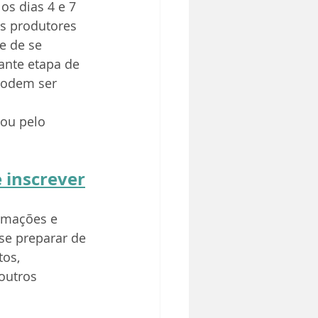
os dias 4 e 7 
os produtores 
e de se 
ante etapa de 
podem ser 
ou pelo 
e inscrever
rmações e 
se preparar de 
os, 
outros 