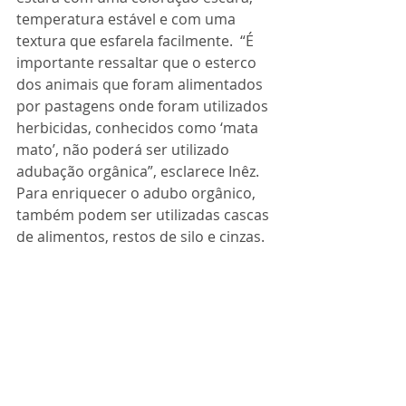
temperatura estável e com uma 
textura que esfarela facilmente.  “É 
importante ressaltar que o esterco 
dos animais que foram alimentados 
por pastagens onde foram utilizados 
herbicidas, conhecidos como ‘mata 
mato’, não poderá ser utilizado 
adubação orgânica”, esclarece Inêz. 
Para enriquecer o adubo orgânico, 
também podem ser utilizadas cascas 
de alimentos, restos de silo e cinzas.  
Esterco curtido
Inêz alerta que não é recomendado 
pegar o esterco e utilizar 
diretamente na cultura, sem curtir o 
material. “Haverá um aumento na 