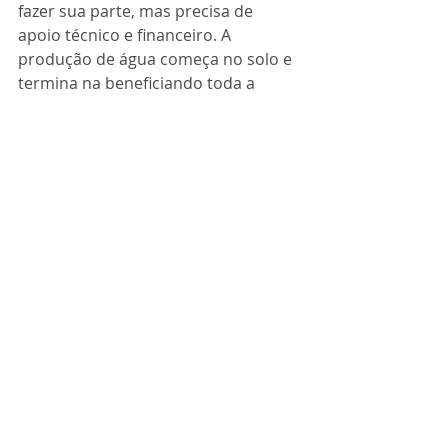
fazer sua parte, mas precisa de 
apoio técnico e financeiro. A 
produção de água começa no solo e 
termina na beneficiando toda a 
sociedade”, finalizou.
A dirigente relatou ainda que o setor 
tem trabalhado para modernizar, 
organizar e simplificar as normas do 
licenciamento ambiental. Uma das 
necessidades urgentes é mudar a 
classificação da atividade pecuária 
de corte extensiva para baixo 
impacto ambiental, com alteração 
também dos portes de 
empreendimentos que necessitam 
de licenciamento mais complexo. 
Isto permitirá mais flexibilidade no 
licenciamento e equivalência em 